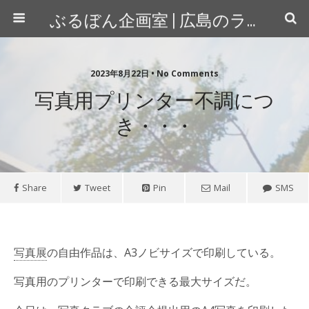
ぶるぼん企画室 | 広島のライター＆カメラマン
2023年8月22日 • No Comments
写真用プリンター不調につ
き・・・
Share
Tweet
Pin
Mail
SMS
写真展
の自由作品は、A3ノビサイズで印刷している。
写真用のプリンターで印刷できる最大サイズだ。