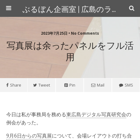
ぶるぼん企画室 | 広島のライター＆カメラマン
2023年7月25日 • No Comments
写真展は余ったパネルをフル活
用
Share
Tweet
Pin
Mail
SMS
今日は私が事務局を務める
東広島デジタル写真研究会
の
例会があった。
9月6日からの写真展
について、会場レイアウトの打ち合