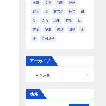
撮影
文章
新聞
映画
時間
本
東広島
松江
母
父
登山
編集
茶道
親
言葉
記事
選挙
随筆
雨
雪
音田昌子
アーカイブ
ア
ー
カ
検索
イ
ブ