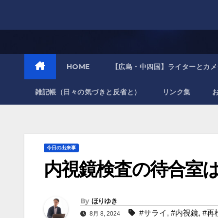
Skip
to
content
HOME
【広島・中四国】ライターとカメ
雑記帳（日々の気づきと反省と）
リンク集
今日の出来事
内視鏡検査の待合室
By
ほりゆき
#サライ
,
#内視鏡
,
#再
8月 8, 2024