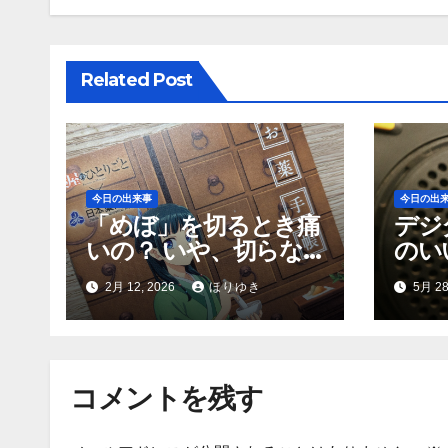
シ
ョ
Related Post
ン
今日の出来事
今日の出
「めぼ」を切るとき痛
デジ
いの？ いや、切らな
のい
い方が痛い
う
2月 12, 2026
ほりゆき
5月 28
コメントを残す