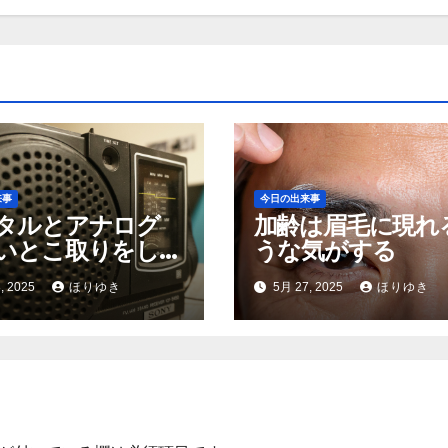
来事
今日の出来事
タルとアナログ
加齢は眉毛に現れ
いとこ取りをしよ
うな気がする
, 2025
ほりゆき
5月 27, 2025
ほりゆき