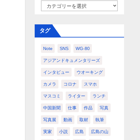
カ
テ
ゴ
タグ
リ
ー
Note
SNS
WG-80
アジアンドキュメンタリーズ
インタビュー
ウオーキング
カメラ
コロナ
スマホ
マスコミ
ライター
ランチ
中国新聞
仕事
作品
写真
写真展
動画
取材
執筆
実家
小説
広島
広島の山