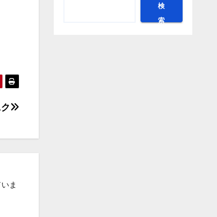
検
索
スク
ていま