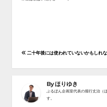
投
二十年後には使われていないかもしれな
稿
ナ
ビ
By
ほりゆき
ゲ
ぶるぼん企画室代表の堀行丈治（
す。
ー