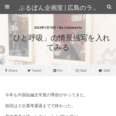
ぶるぼん企画室 | 広島のライター＆カメラマン
2023年1月19日 • No Comments
「ひと呼吸」の情景描写を入れ
てみる
Share
Tweet
Pin
Mail
SMS
今年も中国短編文学賞の季節がやってきた。
前回は２次選考通過までで終わった。