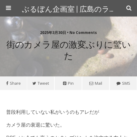
ぶるぼん企画室 | 広島のライター＆カメラマン
2025年3月30日 • No Comments
街のカメラ屋の激変ぶりに驚い
た
Share
Tweet
Pin
Mail
SMS
普段利用していない私がいうのもアレだが
カメラ屋の衰退に驚いた。