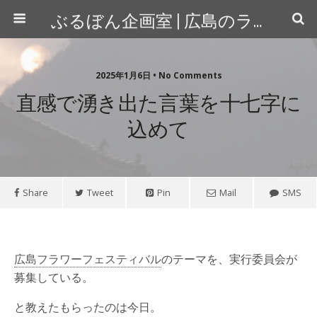
ぶるぼん企画室 | 広島のライター＆カメラマン
2025年1月6日 • No Comments
直感で湧き出た言葉を十七字に
込めて
Share
Tweet
Pin
Mail
SMS
広島フラワーフェスティバル
のテーマを、実行委員会が
募集している。
と教えたもらったのは今日。