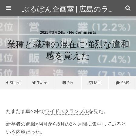
ぶるぼん企画室 | 広島のライター＆カメラマン
2025年3月24日 • No Comments
業種と職種の混在に強烈な違和
感を覚えた
Share
Tweet
Pin
Mail
SMS
たまたま車の中で
ワイドスクランブル
を見た。
新卒者の退職が4月から6月の3ヶ月間に集中していると
いう内容だった。