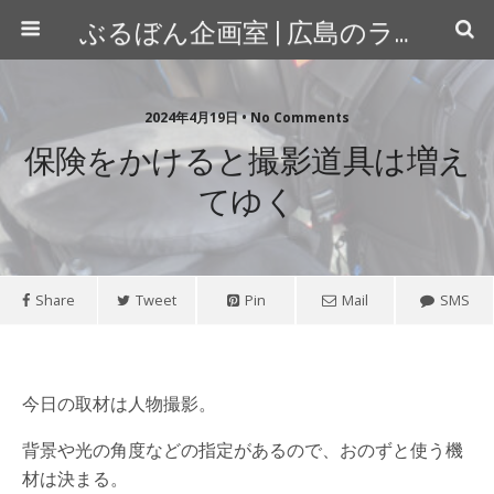
ぶるぼん企画室 | 広島のライター＆カメラマン
2024年4月19日 • No Comments
保険をかけると撮影道具は増え
てゆく
Share
Tweet
Pin
Mail
SMS
今日の取材は人物撮影。
背景や光の角度などの指定があるので、おのずと使う機
材は決まる。