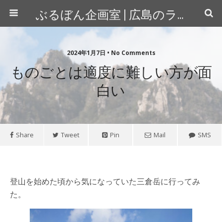
ぶるぼん企画室 | 広島のライター＆カメラマン
2024年1月7日 • No Comments
ものごとは適度に難しい方が面
白い
Share
Tweet
Pin
Mail
SMS
登山を始めた頃から気になっていた三倉岳に行ってみ
た。