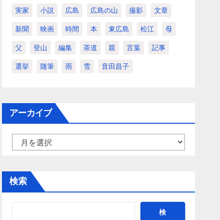
実家
小説
広島
広島の山
撮影
文章
新聞
映画
時間
本
東広島
松江
母
父
登山
編集
茶道
親
言葉
記事
選挙
随筆
雨
雪
音田昌子
アーカイブ
ア
ー
カ
検索
イ
ブ
検