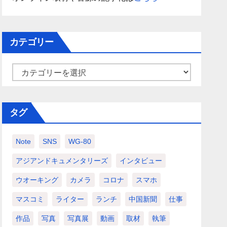
カテゴリー
カ
テ
ゴ
タグ
リ
ー
Note
SNS
WG-80
アジアンドキュメンタリーズ
インタビュー
ウオーキング
カメラ
コロナ
スマホ
マスコミ
ライター
ランチ
中国新聞
仕事
作品
写真
写真展
動画
取材
執筆