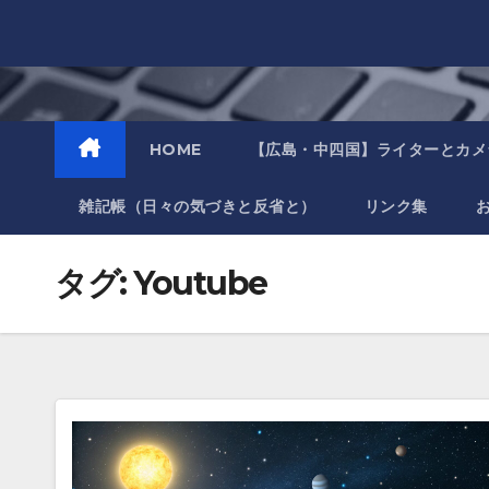
Skip
to
content
HOME
【広島・中四国】ライターとカメ
雑記帳（日々の気づきと反省と）
リンク集
タグ:
Youtube