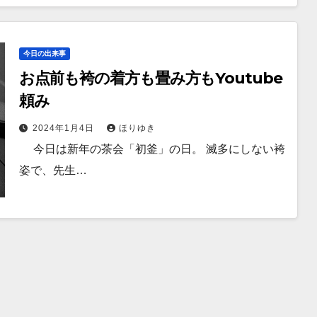
今日の出来事
お点前も袴の着方も畳み方もYoutube
頼み
2024年1月4日
ほりゆき
今日は新年の茶会「初釜」の日。 滅多にしない袴
姿で、先生…