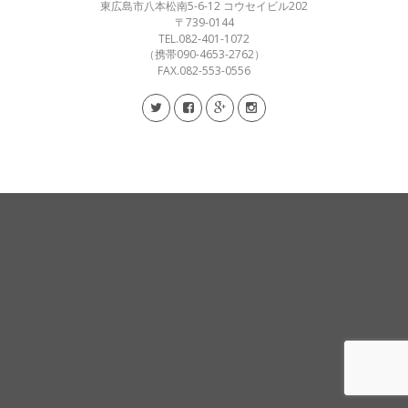
東広島市八本松南5-6-12 コウセイビル202
〒739-0144
TEL.082-401-1072
（携帯090-4653-2762）
FAX.082-553-0556