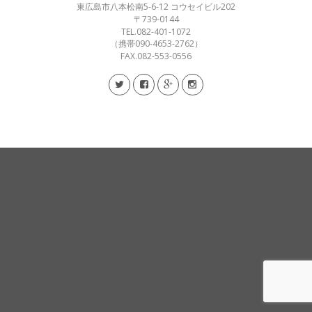
東広島市八本松南5-6-12 コウセイビル202
〒739-0144
TEL.082-401-1072
（携帯090-4653-2762）
FAX.082-553-0556