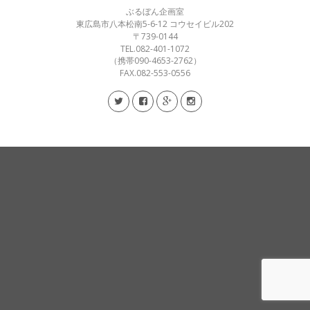
ぶるぼん企画室
東広島市八本松南5-6-12 コウセイビル202
〒739-0144
TEL.082-401-1072
（携帯090-4653-2762）
FAX.082-553-0556