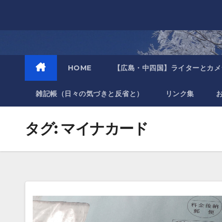
Skip
to
content
HOME
【広島・中四国】ライターとカメ
雑記帳（日々の気づきと反省と）
リンク集
タグ:
マイナカード