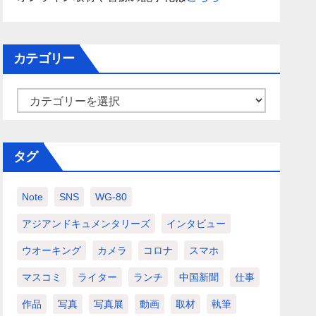
カテゴリー
カ
テ
ゴ
タグ
リ
ー
Note
SNS
WG-80
アジアンドキュメンタリーズ
インタビュー
ウオーキング
カメラ
コロナ
スマホ
マスコミ
ライター
ランチ
中国新聞
仕事
作品
写真
写真展
動画
取材
執筆