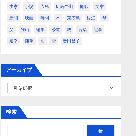
実家
小説
広島
広島の山
撮影
文章
新聞
映画
時間
本
東広島
松江
母
父
登山
編集
茶道
親
言葉
記事
選挙
随筆
雨
雪
音田昌子
アーカイブ
ア
ー
カ
検索
イ
ブ
検