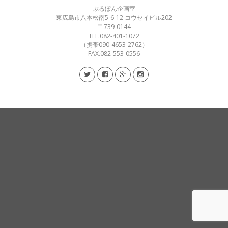
ぶるぼん企画室
東広島市八本松南5-6-12 コウセイビル202
〒739-0144
TEL.082-401-1072
（携帯090-4653-2762）
FAX.082-553-0556