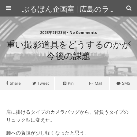
ぶるぼん企画室 | 広島のライター＆カメラマン
2023年2月23日 • No Comments
重い撮影道具をどうするのかが
今後の課題
Share
Tweet
Pin
Mail
SMS
肩に掛けるタイプのカメラバッグから、背負うタイプの
リュック型に変えた。
腰への負担が少し軽くなったと思う。