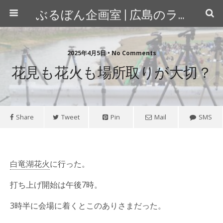
ぶるぼん企画室 | 広島のライター＆カメラマン
2025年4月5日 • No Comments
花見も花火も場所取りが大切？
Share
Tweet
Pin
Mail
SMS
白竜湖花火
に行った。
打ち上げ開始は午後7時。
3時半に会場に着くとこのありさまだった。