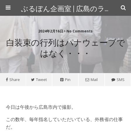
ぶるぼん企画室 | 広島のライター＆カメラマン
2024年2月16日 • No Comments
白装束の行列はパナウェーブで
はなく・・・
Share
Tweet
Pin
Mail
SMS
今日は午後から広島市内で撮影。
この数年、毎年指名していただいている、外務省の仕事
だ。