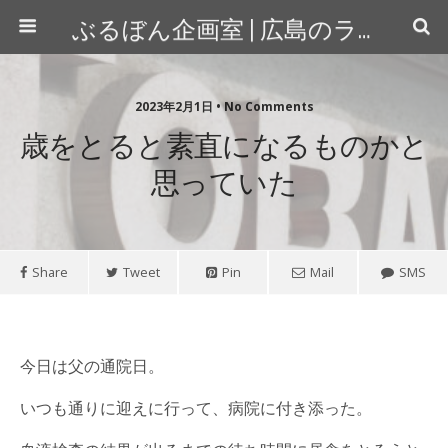
ぶるぼん企画室 | 広島のライター＆カメラマン
2023年2月1日 • No Comments
歳をとると素直になるものかと
思っていた
Share
Tweet
Pin
Mail
SMS
今日は父の通院日。
いつも通りに迎えに行って、病院に付き添った。