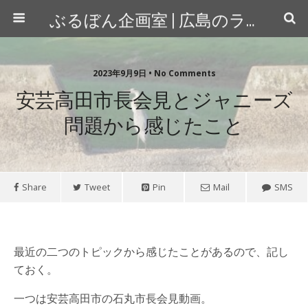
ぶるぼん企画室 | 広島のライター＆カメラマン
2023年9月9日 • No Comments
安芸高田市長会見とジャニーズ
問題から感じたこと
Share
Tweet
Pin
Mail
SMS
最近の二つのトピックから感じたことがあるので、記し
ておく。
一つは安芸高田市の石丸市長会見動画。