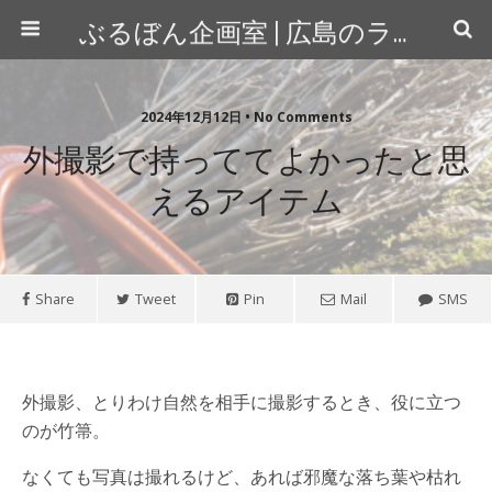
ぶるぼん企画室 | 広島のライター＆カメラマン
2024年12月12日 • No Comments
外撮影で持っててよかったと思
えるアイテム
Share
Tweet
Pin
Mail
SMS
外撮影、とりわけ自然を相手に撮影するとき、役に立つ
のが竹箒。
なくても写真は撮れるけど、あれば邪魔な落ち葉や枯れ