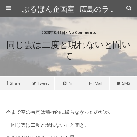
ぶるぼん企画室 | 広島のライター＆カメラマン
2023年8月6日 • No Comments
同じ雲は二度と現れないと聞い
て
Share
Tweet
Pin
Mail
SMS
今まで空の写真は積極的に撮らなかったのだが、
「同じ雲は二度と現れない」と聞き、