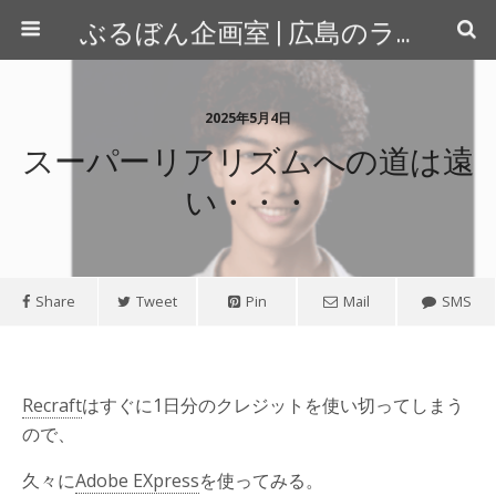
ぶるぼん企画室 | 広島のライター＆カメラマン
2025年5月4日
スーパーリアリズムへの道は遠
い・・・
Share
Tweet
Pin
Mail
SMS
Recraft
はすぐに1日分のクレジットを使い切ってしまう
ので、
久々に
Adobe EXpress
を使ってみる。