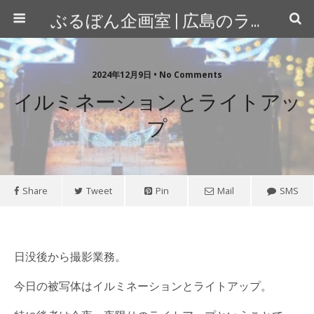
ぶるぼん企画室 | 広島のライター＆カメラマン
2024年12月9日 • No Comments
イルミネーションとライトアッ
プ
Share
Tweet
Pin
Mail
SMS
日没後から撮影業務。
今日の被写体はイルミネーションとライトアップ。