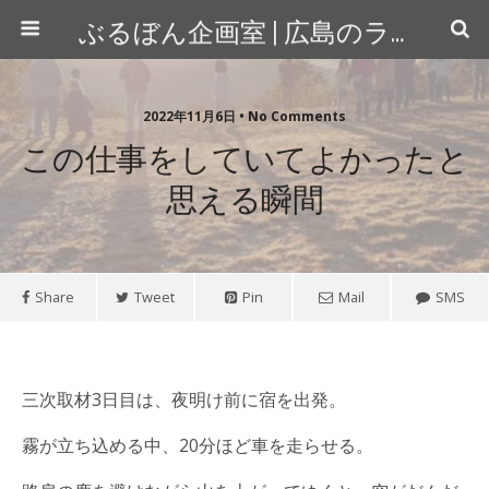
ぶるぼん企画室 | 広島のライター＆カメラマン
2022年11月6日 • No Comments
この仕事をしていてよかったと
思える瞬間
Share
Tweet
Pin
Mail
SMS
三次取材3日目は、夜明け前に宿を出発。
霧が立ち込める中、20分ほど車を走らせる。