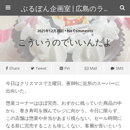
ぶるぼん企画室 | 広島のライター＆カメラマン
2021年12月25日 • No Comments
こういうのでいいんだよ
Share
Tweet
Pin
Mail
SMS
今日はクリスマスで土曜日。夜8時に近所のスーパーに
出向いた。
惣菜コーナーはほぼ完売。わずかに残っていた商品の中
から、巻き寿司を掴んでレジに向かう。今日に限らず、
この店舗は惣菜や弁当があまり残らない。セール時間に
なる前に完売することも珍しくない。客層が良いという