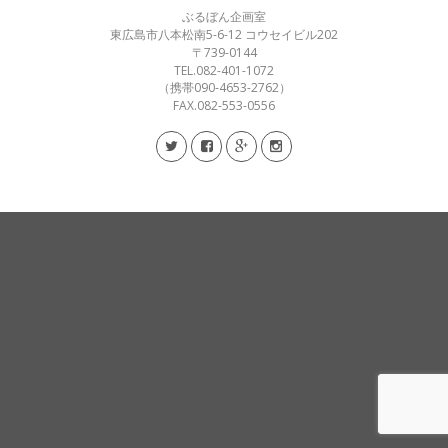
ぶるぼん企画室
東広島市八本松南5-6-12 コウセイビル202
〒739-0144
TEL.082-401-1072
（携帯090-4653-2762）
FAX.082-553-0556