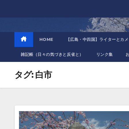
Skip
to
content
HOME
【広島・中四国】ライターとカメ
雑記帳（日々の気づきと反省と）
リンク集
タグ:
白市