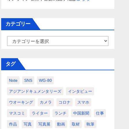
カテゴリー
カ
テ
ゴ
タグ
リ
ー
Note
SNS
WG-80
アジアンドキュメンタリーズ
インタビュー
ウオーキング
カメラ
コロナ
スマホ
マスコミ
ライター
ランチ
中国新聞
仕事
作品
写真
写真展
動画
取材
執筆