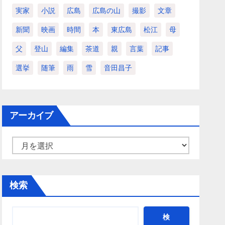
実家
小説
広島
広島の山
撮影
文章
新聞
映画
時間
本
東広島
松江
母
父
登山
編集
茶道
親
言葉
記事
選挙
随筆
雨
雪
音田昌子
アーカイブ
ア
ー
カ
検索
イ
ブ
検