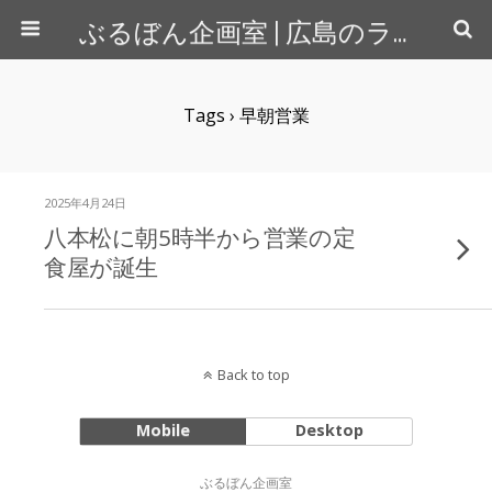
ぶるぼん企画室 | 広島のライター＆カメラマン
Tags › 早朝営業
2025年4月24日
八本松に朝5時半から営業の定
食屋が誕生
Back to top
Mobile
Desktop
ぶるぼん企画室