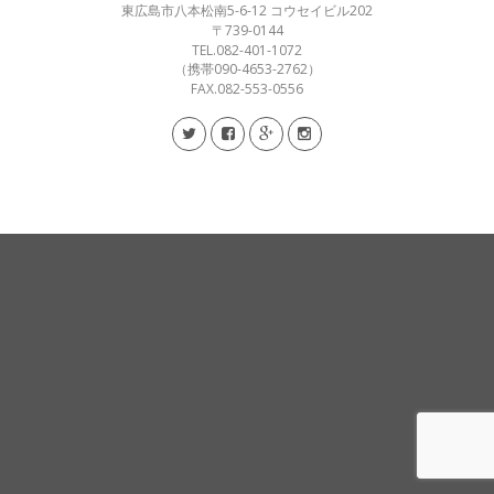
東広島市八本松南5-6-12 コウセイビル202
〒739-0144
TEL.082-401-1072
（携帯090-4653-2762）
FAX.082-553-0556