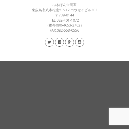
ぶるぼん企画室
東広島市八本松南5-6-12 コウセイビル202
〒739-0144
TEL.082-401-1072
（携帯090-4653-2762）
FAX.082-553-0556