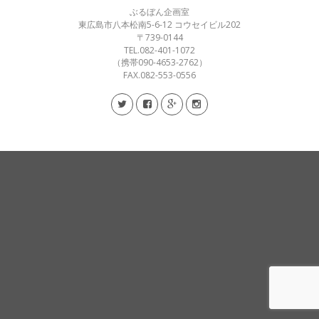
ぶるぼん企画室
東広島市八本松南5-6-12 コウセイビル202
〒739-0144
TEL.082-401-1072
（携帯090-4653-2762）
FAX.082-553-0556