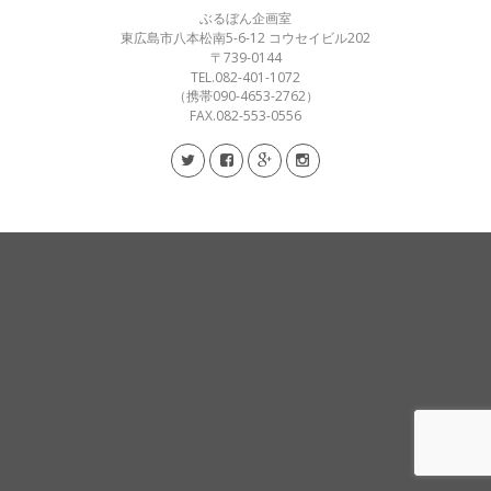
ぶるぼん企画室
東広島市八本松南5-6-12 コウセイビル202
〒739-0144
TEL.082-401-1072
（携帯090-4653-2762）
FAX.082-553-0556