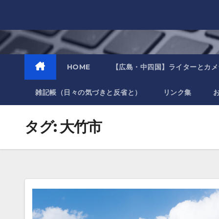
Skip
to
content
HOME
【広島・中四国】ライターとカメ
雑記帳（日々の気づきと反省と）
リンク集
タグ:
大竹市