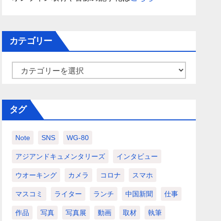
カテゴリー
カ
テ
ゴ
タグ
リ
ー
Note
SNS
WG-80
アジアンドキュメンタリーズ
インタビュー
ウオーキング
カメラ
コロナ
スマホ
マスコミ
ライター
ランチ
中国新聞
仕事
作品
写真
写真展
動画
取材
執筆