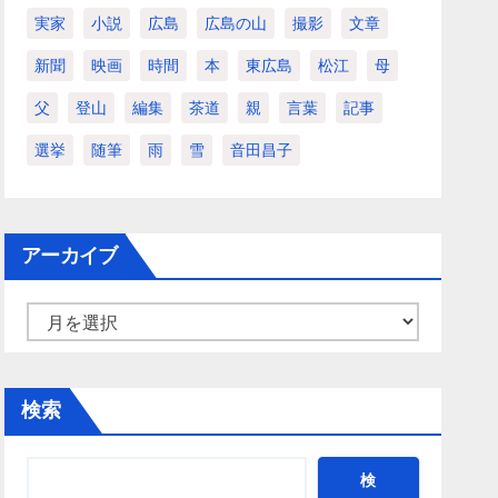
実家
小説
広島
広島の山
撮影
文章
新聞
映画
時間
本
東広島
松江
母
父
登山
編集
茶道
親
言葉
記事
選挙
随筆
雨
雪
音田昌子
アーカイブ
ア
ー
カ
検索
イ
ブ
検