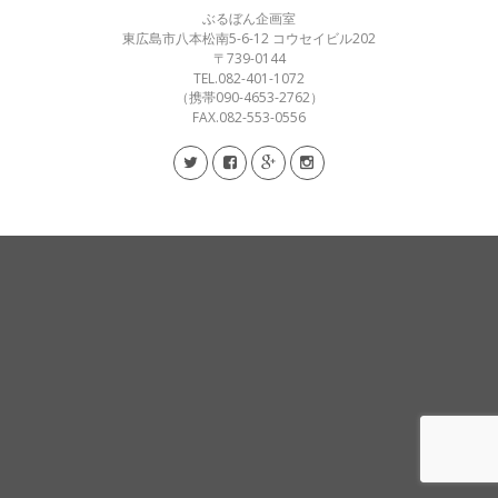
ぶるぼん企画室
東広島市八本松南5-6-12 コウセイビル202
〒739-0144
TEL.082-401-1072
（携帯090-4653-2762）
FAX.082-553-0556