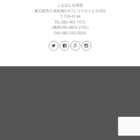
ぶるぼん企画室
東広島市八本松南5-6-12 コウセイビル202
〒739-0144
TEL.082-401-1072
（携帯090-4653-2762）
FAX.082-553-0556