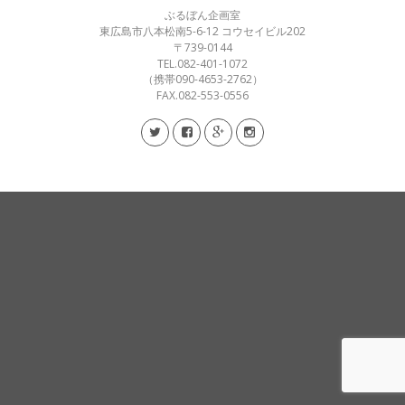
ぶるぼん企画室
東広島市八本松南5-6-12 コウセイビル202
〒739-0144
TEL.082-401-1072
（携帯090-4653-2762）
FAX.082-553-0556