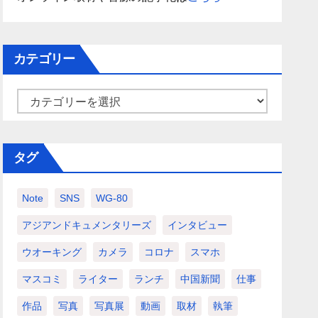
カテゴリー
カ
テ
ゴ
タグ
リ
ー
Note
SNS
WG-80
アジアンドキュメンタリーズ
インタビュー
ウオーキング
カメラ
コロナ
スマホ
マスコミ
ライター
ランチ
中国新聞
仕事
作品
写真
写真展
動画
取材
執筆