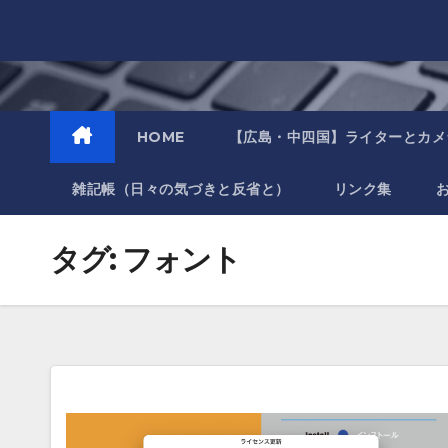
Skip
to
content
HOME
【広島・中四国】ライターとカメ
雑記帳（日々の気づきと反省と）
リンク集
タグ:
フォント