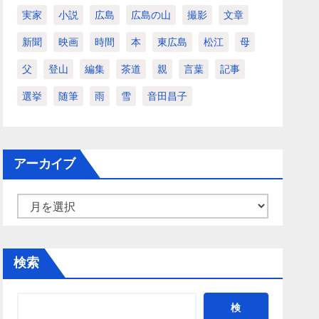
実家
小説
広島
広島の山
撮影
文章
新聞
映画
時間
本
東広島
松江
母
父
登山
編集
茶道
親
言葉
記事
選挙
随筆
雨
雪
音田昌子
アーカイブ
ア
ー
カ
検索
イ
ブ
検