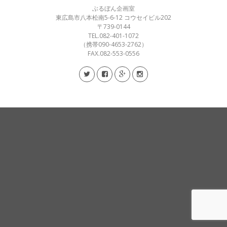
ぶるぼん企画室
東広島市八本松南5-6-12 コウセイビル202
〒739-0144
TEL.082-401-1072
（携帯090-4653-2762）
FAX.082-553-0556