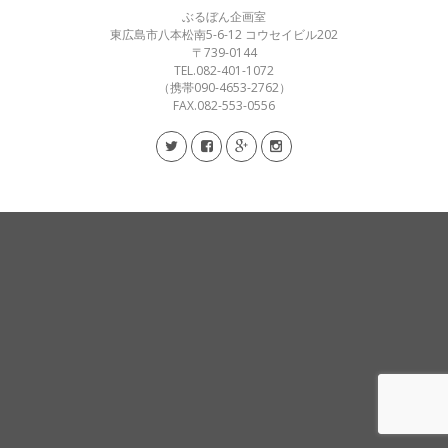
ぶるぼん企画室
東広島市八本松南5-6-12 コウセイビル202
〒739-0144
TEL.082-401-1072
（携帯090-4653-2762）
FAX.082-553-0556