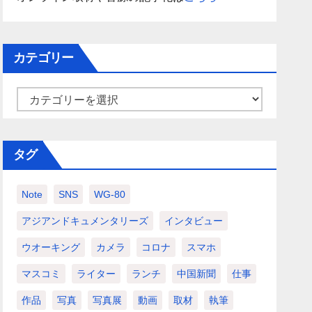
カテゴリー
カ
テ
ゴ
タグ
リ
ー
Note
SNS
WG-80
アジアンドキュメンタリーズ
インタビュー
ウオーキング
カメラ
コロナ
スマホ
マスコミ
ライター
ランチ
中国新聞
仕事
作品
写真
写真展
動画
取材
執筆