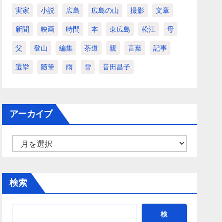
実家
小説
広島
広島の山
撮影
文章
新聞
映画
時間
本
東広島
松江
母
父
登山
編集
茶道
親
言葉
記事
選挙
随筆
雨
雪
音田昌子
アーカイブ
ア
ー
カ
検索
イ
ブ
検