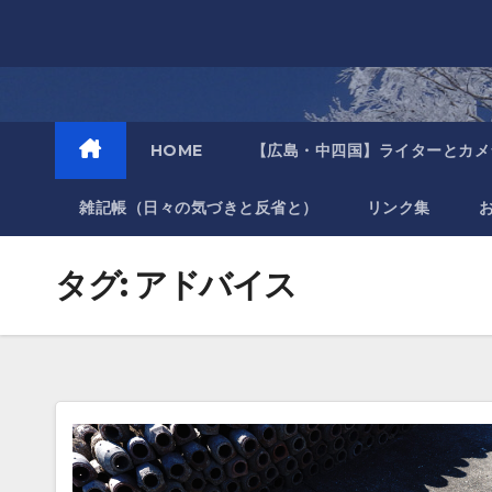
Skip
to
content
HOME
【広島・中四国】ライターとカメ
雑記帳（日々の気づきと反省と）
リンク集
タグ:
アドバイス