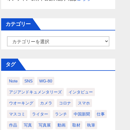
カテゴリー
カ
テ
ゴ
タグ
リ
ー
Note
SNS
WG-80
アジアンドキュメンタリーズ
インタビュー
ウオーキング
カメラ
コロナ
スマホ
マスコミ
ライター
ランチ
中国新聞
仕事
作品
写真
写真展
動画
取材
執筆