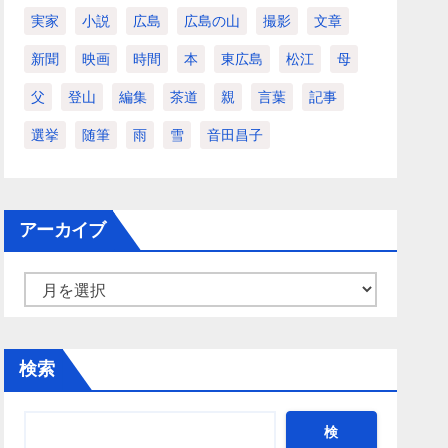
実家
小説
広島
広島の山
撮影
文章
新聞
映画
時間
本
東広島
松江
母
父
登山
編集
茶道
親
言葉
記事
選挙
随筆
雨
雪
音田昌子
アーカイブ
ア
ー
カ
検索
イ
ブ
検