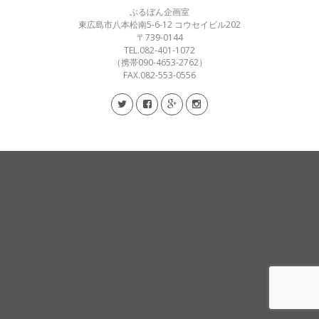
ぶるぼん企画室
東広島市八本松南5-6-12 コウセイビル202
〒739-0144
TEL.082-401-1072
（携帯090-4653-2762）
FAX.082-553-0556