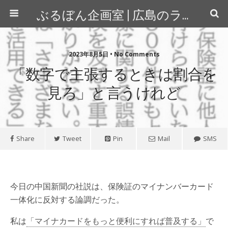
ぶるぼん企画室 | 広島のライター＆カメラマン
2023年8月5日 • No Comments
「数字で主張するときは割合を
見ろ」と言うけれど
Share
Tweet
Pin
Mail
SMS
今日の中国新聞の社説は、保険証のマイナンバーカード
一体化に反対する論調だった。
私は
「マイナカードをもっと便利にすれば普及する」
で