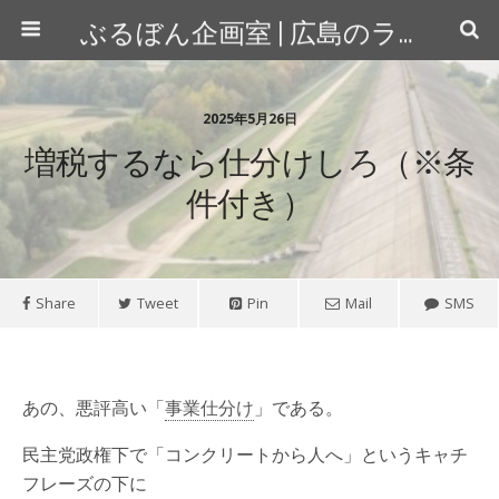
ぶるぼん企画室 | 広島のライター＆カメラマン
2025年5月26日
増税するなら仕分けしろ（※条
件付き）
Share
Tweet
Pin
Mail
SMS
あの、悪評高い「
事業仕分け
」である。
民主党政権下で「コンクリートから人へ」というキャチ
フレーズの下に