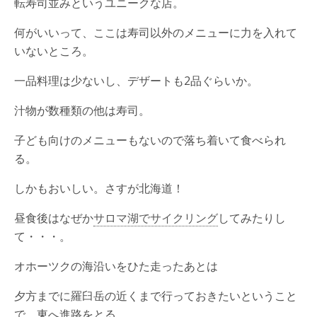
転寿司並みというユニークな店。
何がいいって、ここは寿司以外のメニューに力を入れて
いないところ。
一品料理は少ないし、デザートも2品ぐらいか。
汁物が数種類の他は寿司。
子ども向けのメニューもないので落ち着いて食べられ
る。
しかもおいしい。さすが北海道！
昼食後はなぜか
サロマ湖でサイクリング
してみたりし
て・・・。
オホーツクの海沿いをひた走ったあとは
夕方までに羅臼岳の近くまで行っておきたいということ
で、東へ進路をとる。