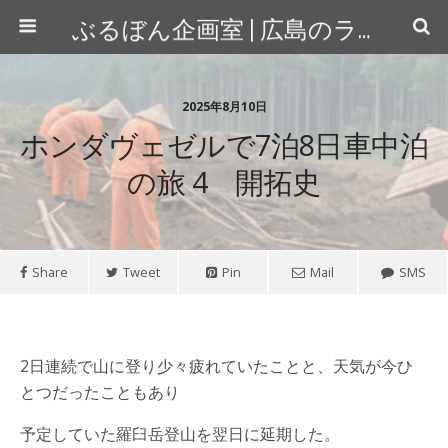
ぶるぼん企画室 | 広島のライター＆カメラマン
2025年8月10日
ホンダヴェゼルで7泊8日車中泊
の旅 4 開拓史
Share
Tweet
Pin
Mail
SMS
2日連続で山に登り少々疲れていたことと、天気が今ひ
とつだったこともあり
予定していた羅臼岳登山を翌日に延期した。