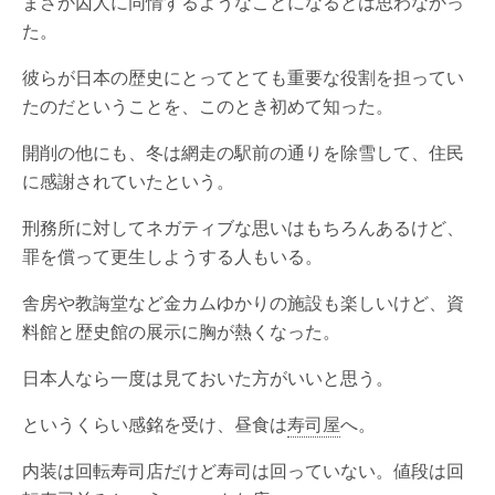
まさか囚人に同情するようなことになるとは思わなかっ
た。
彼らが日本の歴史にとってとても重要な役割を担ってい
たのだということを、このとき初めて知った。
開削の他にも、冬は網走の駅前の通りを除雪して、住民
に感謝されていたという。
刑務所に対してネガティブな思いはもちろんあるけど、
罪を償って更生しようする人もいる。
舎房や教誨堂など金カムゆかりの施設も楽しいけど、資
料館と歴史館の展示に胸が熱くなった。
日本人なら一度は見ておいた方がいいと思う。
というくらい感銘を受け、昼食は
寿司屋
へ。
内装は回転寿司店だけど寿司は回っていない。値段は回